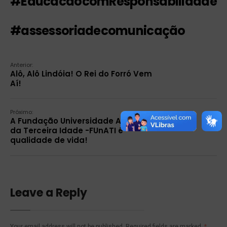
#EducacaocomResponsabilidade
#assessoriadecomunicação
Anterior:
Alô, Alô Lindóia! O Rei do Forró Vem
Aí!
Próximo:
A Fundação Universidade Aberta
da Terceira Idade -FUnATI é
qualidade de vida!
Leave a Reply
Your email address will not be published.
Required fields are marked
*