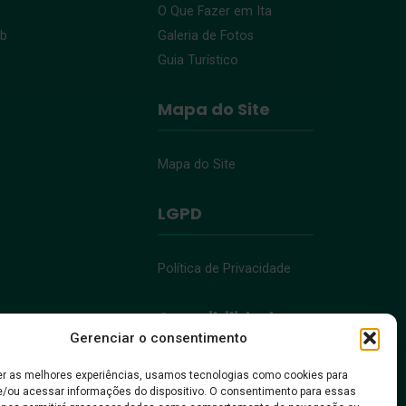
O Que Fazer em Ita
eb
Galeria de Fotos
Guia Turístico
Mapa do Site
Mapa do Site
LGPD
Política de Privacidade
Acessibilidade
Gerenciar o consentimento
Acessibilidade
er as melhores experiências, usamos tecnologias como cookies para
/ou acessar informações do dispositivo. O consentimento para essas