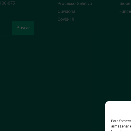
9100-075
Processo Seletivo
Siope
Ouvidoria
Fund
Covid-19
Buscar
Para fornec
armazenar e