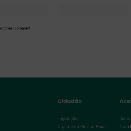
ext time I comment.
Cidadão
Ace
Legislação
Diário
Orçamento Público Anual
Nota F