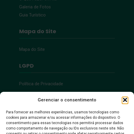
Galeria de Fotos
Guia Turístico
Mapa do Site
Mapa do Site
LGPD
Política de Privacidade
Acessibilidade
Gerenciar o consentimento
Para fornecer as melhores experiências, usamos tecnologias como
cookies para armazenar e/ou acessar informações do dispositivo. O
Acessibilidade
consentimento para essas tecnologias nos permitirá processar dados
como comportamento de navegação ou IDs exclusivos neste site. Não
consentir ou retirar o consentimento pode afetar negativamente certos