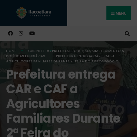
MENU
Buscar
HOME
GABINETE DO PREFEITO
,
PRODUÇÃO, ABASTECIMENTO &
POLÍTICAS FUNDIÁRIAS
PREFEITURA ENTREGA CAR E CAF A
AGRICULTORES FAMILIARES DURANTE 2ª FEIRA DO AGRONEGÓCIO.
Prefeitura entrega
CAR e CAF a
Agricultores
Familiares Durante
2ª Feira do