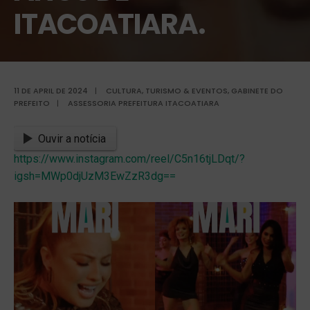
ITACOATIARA.
11 DE APRIL DE 2024
|
CULTURA, TURISMO & EVENTOS
,
GABINETE DO
PREFEITO
|
ASSESSORIA PREFEITURA ITACOATIARA
Ouvir a notícia
https://www.instagram.com/reel/C5n16tjLDqt/?
igsh=MWp0djUzM3EwZzR3dg==