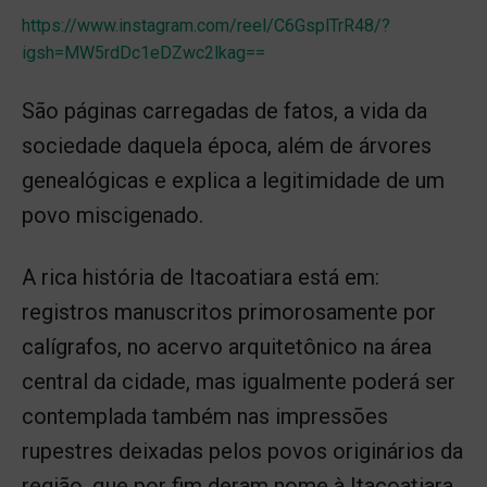
https://www.instagram.com/reel/C6GsplTrR48/?
igsh=MW5rdDc1eDZwc2lkag==
São páginas carregadas de fatos, a vida da
sociedade daquela época, além de árvores
genealógicas e explica a legitimidade de um
povo miscigenado.
A rica história de Itacoatiara está em:
registros manuscritos primorosamente por
calígrafos, no acervo arquitetônico na área
central da cidade, mas igualmente poderá ser
contemplada também nas impressões
rupestres deixadas pelos povos originários da
região, que por fim deram nome à Itacoatiara