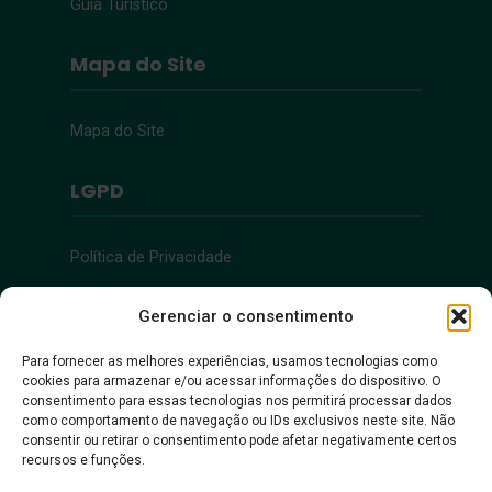
Guia Turístico
Mapa do Site
Mapa do Site
LGPD
Política de Privacidade
Acessibilidade
Gerenciar o consentimento
Para fornecer as melhores experiências, usamos tecnologias como
cookies para armazenar e/ou acessar informações do dispositivo. O
Acessibilidade
consentimento para essas tecnologias nos permitirá processar dados
como comportamento de navegação ou IDs exclusivos neste site. Não
consentir ou retirar o consentimento pode afetar negativamente certos
recursos e funções.