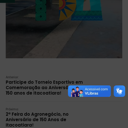
Anterior:
Participe do Torneio Esportivo em
Comemoração ao Aniversário de
150 anos de Itacoatiara!
Próximo:
2ª Feira do Agronegócio, no
Aniversário de 150 Anos de
Itacoatiara!