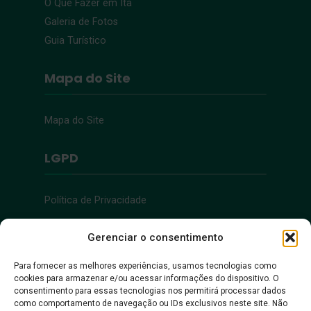
O Que Fazer em Ita
Galeria de Fotos
Guia Turístico
Mapa do Site
Mapa do Site
LGPD
Política de Privacidade
Acessibilidade
Gerenciar o consentimento
Para fornecer as melhores experiências, usamos tecnologias como
cookies para armazenar e/ou acessar informações do dispositivo. O
Acessibilidade
consentimento para essas tecnologias nos permitirá processar dados
como comportamento de navegação ou IDs exclusivos neste site. Não