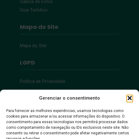
Galeria de Fotos
Guia Turístico
Mapa do Site
Mapa do Site
LGPD
Política de Privacidade
Acessibilidade
Gerenciar o consentimento
Para fornecer as melhores experiências, usamos tecnologias como
cookies para armazenar e/ou acessar informações do dispositivo. O
Acessibilidade
consentimento para essas tecnologias nos permitirá processar dados
como comportamento de navegação ou IDs exclusivos neste site. Não
consentir ou retirar o consentimento pode afetar negativamente certos
recursos e funções.