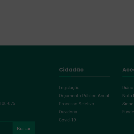
Cidadão
Ace
Legislação
Diário
Orçamento Público Anual
Nota F
9100-075
Processo Seletivo
Siope
Ouvidoria
Fund
Covid-19
Buscar