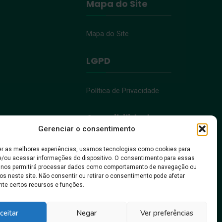
Mapa do Site
Mapa do Site
LGPD
Política de Privacidade
Acessibilidade
Gerenciar o consentimento
Acessibilidade
er as melhores experiências, usamos tecnologias como cookies para
/ou acessar informações do dispositivo. O consentimento para essas
 nos permitirá processar dados como comportamento de navegação ou
os neste site. Não consentir ou retirar o consentimento pode afetar
te certos recursos e funções.
, pra gente crescer!
ceitar
Negar
Ver preferências