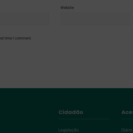
Website
ext time I comment.
Cidadão
Ace
Legislação
Diário