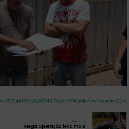
abrahim/3303441597282499107?igsh=MTRuMmYwdHpxemxyZQ==
Próximo:
Mega Operação leva mais