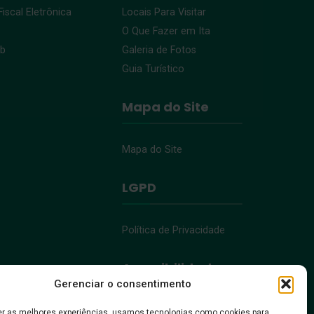
iscal Eletrônica
Locais Para Visitar
O Que Fazer em Ita
eb
Galeria de Fotos
Guia Turístico
Mapa do Site
Mapa do Site
LGPD
Política de Privacidade
Acessibilidade
Gerenciar o consentimento
Acessibilidade
er as melhores experiências, usamos tecnologias como cookies para