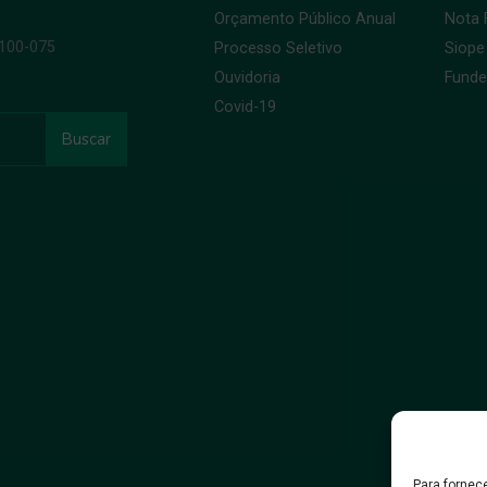
Orçamento Público Anual
Nota F
9100-075
Processo Seletivo
Siope
Ouvidoria
Fund
Covid-19
Buscar
Para fornec