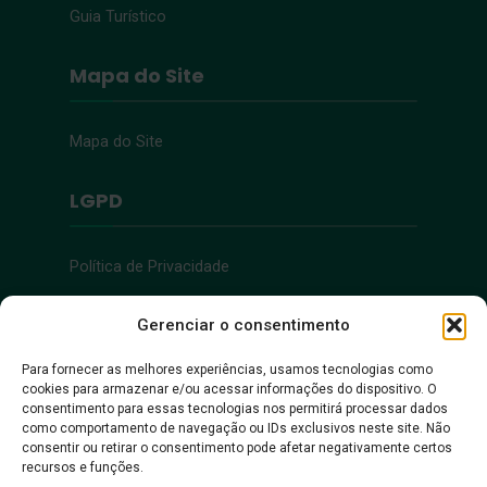
Guia Turístico
Mapa do Site
Mapa do Site
LGPD
Política de Privacidade
Acessibilidade
Gerenciar o consentimento
Para fornecer as melhores experiências, usamos tecnologias como
cookies para armazenar e/ou acessar informações do dispositivo. O
Acessibilidade
consentimento para essas tecnologias nos permitirá processar dados
como comportamento de navegação ou IDs exclusivos neste site. Não
consentir ou retirar o consentimento pode afetar negativamente certos
recursos e funções.