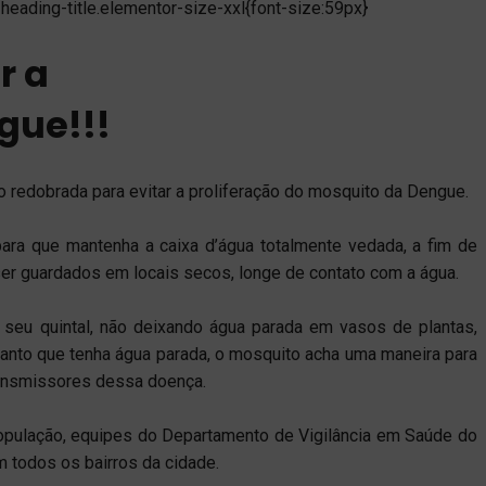
heading-title.elementor-size-xxl{font-size:59px}
r a
gue!!!
 redobrada para evitar a proliferação do mosquito da Dengue.
 para que mantenha a caixa d’água totalmente vedada, a fim de
er guardados em locais secos, longe de contato com a água.
 seu quintal, não deixando água parada em vasos de plantas,
 canto que tenha água parada, o mosquito acha uma maneira para
ransmissores dessa doença.
pulação, equipes do Departamento de Vigilância em Saúde do
 todos os bairros da cidade.