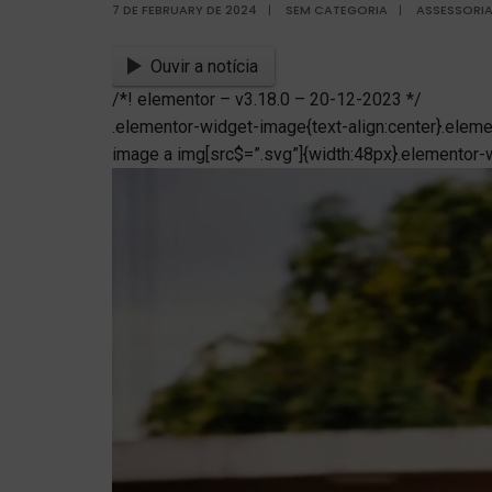
7 DE FEBRUARY DE 2024
|
SEM CATEGORIA
|
ASSESSORIA
Ouvir a notícia
/*! elementor – v3.18.0 – 20-12-2023 */
.elementor-widget-image{text-align:center}.eleme
image a img[src$=”.svg”]{width:48px}.elementor-w