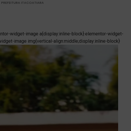
 PREFEITURA ITACOATIARA
ntor-widget-image a{display:inline-block}.elementor-widget-
idget-image img{vertical-align:middle;display:inline-block}