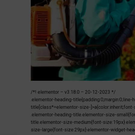
/*! elementor – v3.18.0 – 20-12-2023 */
.elementor-heading-title{padding:0;margin:0;line
title[class*=elementor-size-]>a{color:inherit;font-
.elementor-heading-title.elementor-size-small{f
title.elementor-size-medium{font-size:19px}.ele
size-large{font-size:29px}.elementor-widget-head