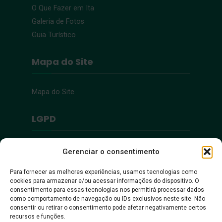
O Que Fazer em Ita
Galeria de Fotos
Guia Turístico
Mapa do Site
Mapa do Site
LGPD
Política de Privacidade
Gerenciar o consentimento
Para fornecer as melhores experiências, usamos tecnologias como
Acessibilidade
cookies para armazenar e/ou acessar informações do dispositivo. O
consentimento para essas tecnologias nos permitirá processar dados
como comportamento de navegação ou IDs exclusivos neste site. Não
Acessibilidade
consentir ou retirar o consentimento pode afetar negativamente certos
recursos e funções.