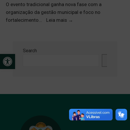
O evento tradicional ganha nova fase com a
organização da gestão municipal e foco no
fortalecimento
...
Leia mais
→
Search
Open toolbar
Search