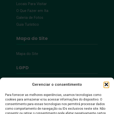
Locais Para Visitar
O Que Fazer em Ita
Galeria de Fotos
Guia Turístico
Mapa do Site
Mapa do Site
LGPD
Política de Privacidade
Gerenciar o consentimento
Para fornecer as melhores experiências, usamos tecnologias como
Acessibilidade
cookies para armazenar e/ou acessar informações do dispositivo. O
consentimento para essas tecnologias nos permitirá processar dados
como comportamento de navegação ou IDs exclusivos neste site. Não
Acessibilidade
consentir ou retirar o consentimento pode afetar negativamente certos