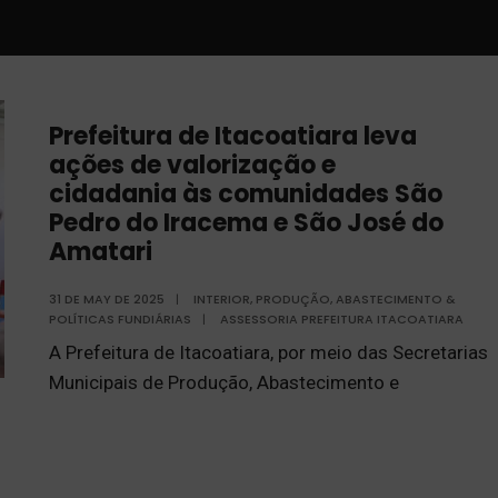
Prefeitura de Itacoatiara leva
ações de valorização e
cidadania às comunidades São
Pedro do Iracema e São José do
Amatari
31 DE MAY DE 2025
|
INTERIOR
,
PRODUÇÃO, ABASTECIMENTO &
POLÍTICAS FUNDIÁRIAS
|
ASSESSORIA PREFEITURA ITACOATIARA
A Prefeitura de Itacoatiara, por meio das Secretarias
Municipais de Produção, Abastecimento e