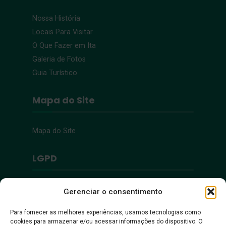
Nossa História
Locais Para Visitar
O Que Fazer em Ita
Galeria de Fotos
Guia Turístico
Mapa do Site
Mapa do Site
LGPD
Política de Privacidade
Gerenciar o consentimento
Para fornecer as melhores experiências, usamos tecnologias como
Acessibilidade
cookies para armazenar e/ou acessar informações do dispositivo. O