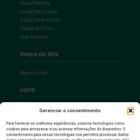
Nossa História
Locais Para Visitar
O Que Fazer em Ita
Galeria de Fotos
Guia Turístico
Mapa do Site
Mapa do Site
LGPD
Política de Privacidade
Gerenciar o consentimento
Para fornecer as melhores experiências, usamos tecnologias como
Acessibilidade
cookies para armazenar e/ou acessar informações do dispositivo. O
consentimento para essas tecnologias nos permitirá processar dados