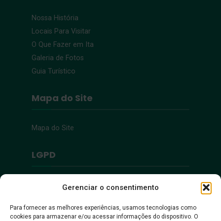
Nossa História
Locais Para Visitar
O Que Fazer em Ita
Galeria de Fotos
Guia Turístico
Mapa do Site
Mapa do Site
LGPD
Política de Privacidade
Gerenciar o consentimento
Para fornecer as melhores experiências, usamos tecnologias como
Acessibilidade
cookies para armazenar e/ou acessar informações do dispositivo. O