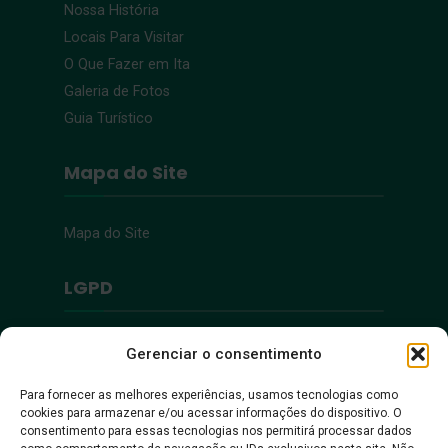
Nossa História
Locais Para Visitar
O Que Fazer em Ita
Galeria de Fotos
Guia Turístico
Mapa do Site
Mapa do Site
LGPD
Política de Privacidade
Gerenciar o consentimento
Para fornecer as melhores experiências, usamos tecnologias como
Acessibilidade
cookies para armazenar e/ou acessar informações do dispositivo. O
consentimento para essas tecnologias nos permitirá processar dados