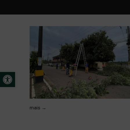
Open toolbar
mais
→