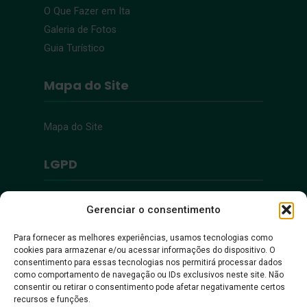
O Que Fazer em Ita
Galeria de Fotos
Guia Turístico
Mapa do Site
Mapa do Site
LGPD
Política de Privacidade
Gerenciar o consentimento
Para fornecer as melhores experiências, usamos tecnologias como
Acessibilidade
cookies para armazenar e/ou acessar informações do dispositivo. O
consentimento para essas tecnologias nos permitirá processar dados
como comportamento de navegação ou IDs exclusivos neste site. Não
Acessibilidade
consentir ou retirar o consentimento pode afetar negativamente certos
recursos e funções.