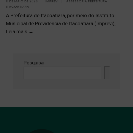
11 DE MAIO DE 2026
|
IMPREVI
|
ASSESSORIA PREFEITURA
ITACOATIARA
A Prefeitura de Itacoatiara, por meio do Instituto
Municipal de Previdência de Itacoatiara (Imprevi),
...
Leia mais
→
Pesquisar
Pesquisa