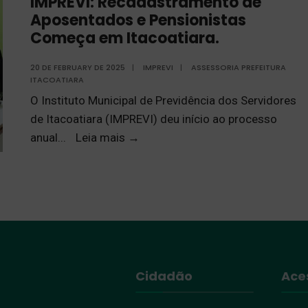
IMPREVI: Recadastramento de
Aposentados e Pensionistas
Começa em Itacoatiara.
20 DE FEBRUARY DE 2025
|
IMPREVI
|
ASSESSORIA PREFEITURA
ITACOATIARA
O Instituto Municipal de Previdência dos Servidores
de Itacoatiara (IMPREVI) deu início ao processo
anual
...
Leia mais
→
Cidadão
Ace