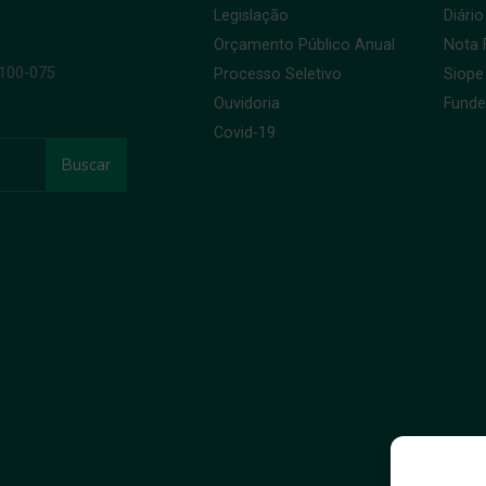
Legislação
Diário
Orçamento Público Anual
Nota F
9100-075
Processo Seletivo
Siope
Ouvidoria
Fund
Covid-19
Buscar