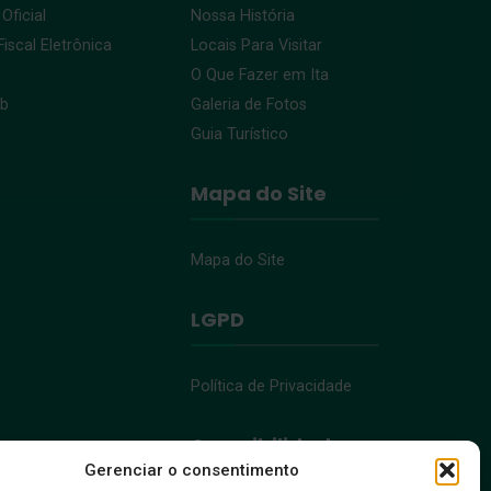
 Oficial
Nossa História
iscal Eletrônica
Locais Para Visitar
O Que Fazer em Ita
eb
Galeria de Fotos
Guia Turístico
Mapa do Site
Mapa do Site
LGPD
Política de Privacidade
Acessibilidade
Gerenciar o consentimento