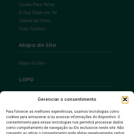
Locais Para Visitar
O Que Fazer em Ita
Galeria de Fotos
Guia Turístico
Mapa do Site
Mapa do Site
LGPD
Política de Privacidade
Gerenciar o consentimento
Para fornecer as melhores experiências, usamos tecnologias como
Acessibilidade
cookies para armazenar e/ou acessar informações do dispositivo. O
consentimento para essas tecnologias nos permitirá processar dados
como comportamento de navegação ou IDs exclusivos neste site. Não
Acessibilidade
consentir ou retirar o consentimento pode afetar negativamente certos