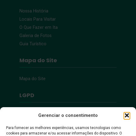
Nossa História
Locais Para Visitar
O Que Fazer em Ita
Galeria de Fotos
Guia Turístico
Mapa do Site
Mapa do Site
LGPD
Política de Privacidade
Gerenciar o consentimento
Para fornecer as melhores experiências, usamos tecnologias como
Acessibilidade
cookies para armazenar e/ou acessar informações do dispositivo. O