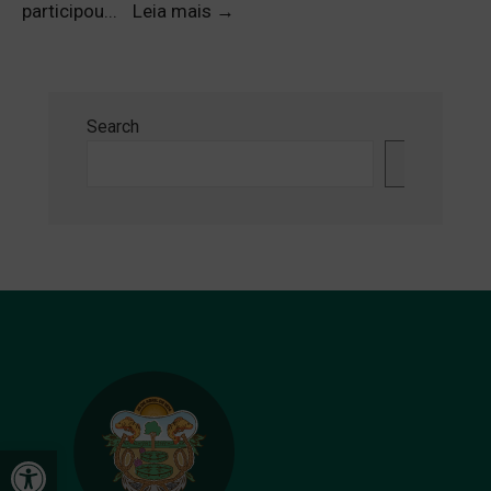
participou
...
Leia mais
→
Search
Search
Open toolbar