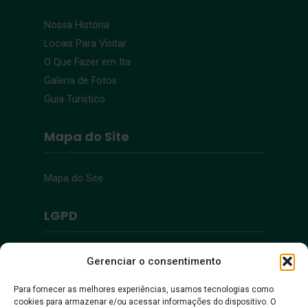
Nossa História
Locais Para Visitar
O Que Fazer em Ita
Galeria de Fotos
Guia Turístico
Mapa do Site
Mapa do Site
LGPD
Política de Privacidade
Gerenciar o consentimento
Para fornecer as melhores experiências, usamos tecnologias como
Acessibilidade
cookies para armazenar e/ou acessar informações do dispositivo. O