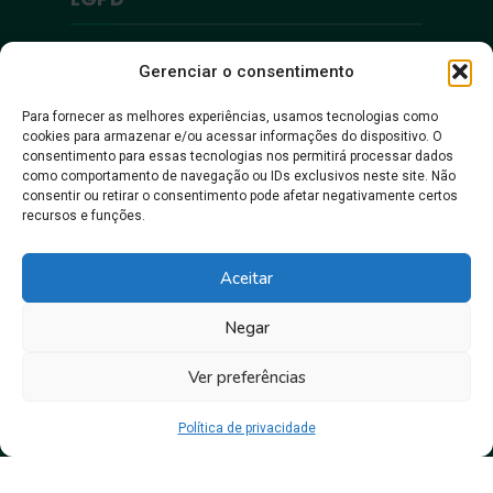
Política de Privacidade
Gerenciar o consentimento
Para fornecer as melhores experiências, usamos tecnologias como
Acessibilidade
cookies para armazenar e/ou acessar informações do dispositivo. O
consentimento para essas tecnologias nos permitirá processar dados
como comportamento de navegação ou IDs exclusivos neste site. Não
Acessibilidade
consentir ou retirar o consentimento pode afetar negativamente certos
recursos e funções.
Aceitar
Negar
Ver preferências
Juntos, pra gente crescer!
Política de privacidade
Prefeitura Municipal de Itacoatiara • Copyright © 2026