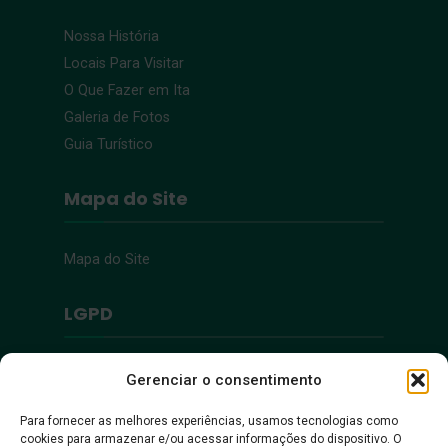
Nossa História
Locais Para Visitar
O Que Fazer em Ita
Galeria de Fotos
Guia Turístico
Mapa do Site
Mapa do Site
LGPD
Política de Privacidade
Gerenciar o consentimento
Para fornecer as melhores experiências, usamos tecnologias como
Acessibilidade
cookies para armazenar e/ou acessar informações do dispositivo. O