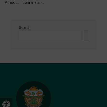
Amed,
...
Leia mais
→
Search
Search
Open toolbar