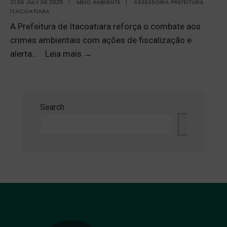
21 DE JULY DE 2025
|
MEIO AMBIENTE
|
ASSESSORIA PREFEITURA
ITACOATIARA
A Prefeitura de Itacoatiara reforça o combate aos
crimes ambientais com ações de fiscalização e
alerta
...
Leia mais
→
Search
Search