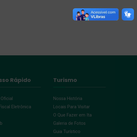
sso Rápido
Turismo
 Oficial
Nossa História
iscal Eletrônica
Locais Para Visitar
O Que Fazer em Ita
eb
Galeria de Fotos
Guia Turístico