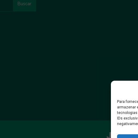
Buscar
Para fornec
armazenar e
tecnologias
IDs exclusiv
negativamen
Juntos