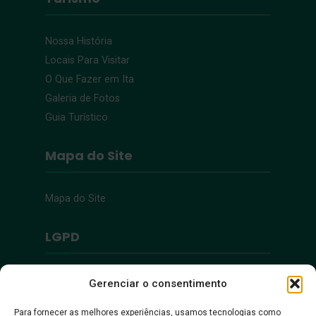
Nossa História
Locais Para Visitar
O Que Fazer em Ita
Galeria de Fotos
Guia Turístico
Mapa do Site
Mapa do Site
LGPD
Política de Privacidade
Gerenciar o consentimento
Para fornecer as melhores experiências, usamos tecnologias como