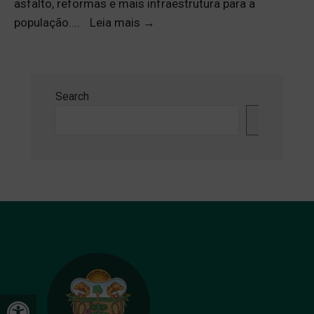
asfalto, reformas e mais infraestrutura para a
população.
...
Leia mais
→
Search
Search
Open toolbar