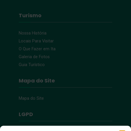
Turismo
Nossa História
Locais Para Visitar
O Que Fazer em Ita
Galeria de Fotos
Guia Turístico
Mapa do Site
Mapa do Site
LGPD