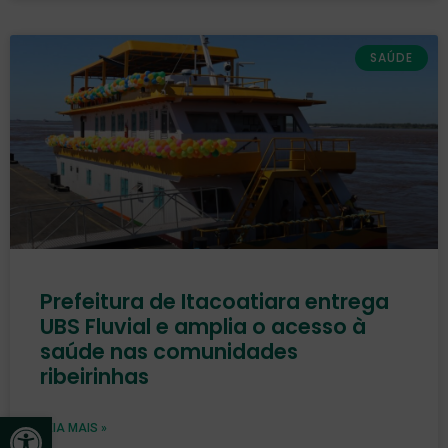
SAÚDE
Prefeitura de Itacoatiara entrega
UBS Fluvial e amplia o acesso à
saúde nas comunidades
ribeirinhas
Open toolbar
LEIA MAIS »