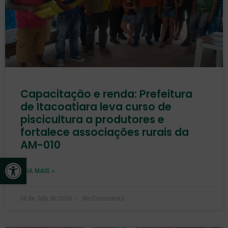
Capacitação e renda: Prefeitura
de Itacoatiara leva curso de
piscicultura a produtores e
fortalece associações rurais da
AM-010
Open toolbar
LEIA MAIS »
18 de July de 2026
No Comments