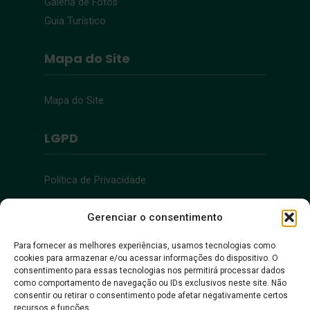
Galeria de Fotos
Guia Turístico
Mapa do Site
Mapa do Site
LGPD
Política de Privacidade
Acessibilidade
Gerenciar o consentimento
Para fornecer as melhores experiências, usamos tecnologias como
cookies para armazenar e/ou acessar informações do dispositivo. O
Acessibilidade
consentimento para essas tecnologias nos permitirá processar dados
como comportamento de navegação ou IDs exclusivos neste site. Não
consentir ou retirar o consentimento pode afetar negativamente certos
recursos e funções.